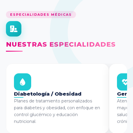
ESPECIALIDADES MÉDICAS
NUESTRAS ESPECIALIDADES
Diabetología / Obesidad
Geria
Planes de tratamiento personalizados
Atenció
para diabetes y obesidad, con enfoque en
mayores
control glucémico y educación
saludab
nutricional.
crónicas